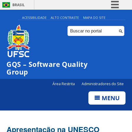
BRASIL
Simplifique!
ACESSIBILIDADE
ALTO CONTRASTE
MAPA DO SITE
Comunica BR
Participe
Acesso à informação
Legislação
GQS – Software Quality
Canais
Group
Área Restrita
Administradores do Site
MENU
Apresentação na UNESCO