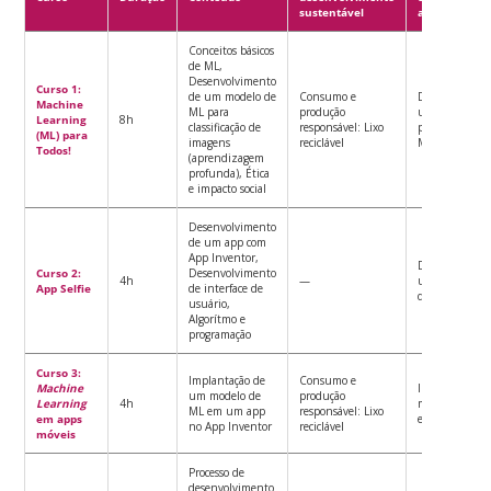
sustentável
aprendizage
Conceitos básicos
de ML,
Desenvolvimento
Curso 1:
de um modelo de
Consumo e
Desenvolver
Machine
ML para
produção
um modelo
Learning
8h
classificação de
responsável: Lixo
pré-definido d
(ML) para
imagens
reciclável
ML
Todos!
(aprendizagem
profunda), Ética
e impacto social
Desenvolvimento
de um app com
App Inventor,
Desenvolver
Curso 2:
Desenvolvimento
4h
—
um app pré-
App Selfie
de interface de
definido
usuário,
Algorítmo e
programação
Curso 3:
Implantação de
Consumo e
Machine
Implantar um
um modelo de
produção
Learning
4h
modelo de ML
ML em um app
responsável: Lixo
em apps
em um app
no App Inventor
reciclável
móveis
Processo de
desenvolvimento