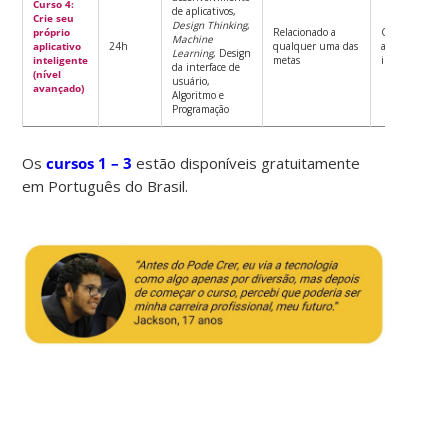
Curso 4:
de aplicativos,
Crie seu
Design Thinking
,
próprio
Relacionado a
Criar um nov
Machine
aplicativo
24h
qualquer uma das
aplicativo
Learning
, Design
inteligente
metas
inteligente
da interface de
(nível
usuário,
avançado)
Algoritmo e
Programação
Os
cursos 1 – 3
estão disponíveis gratuitamente
em Português do Brasil.