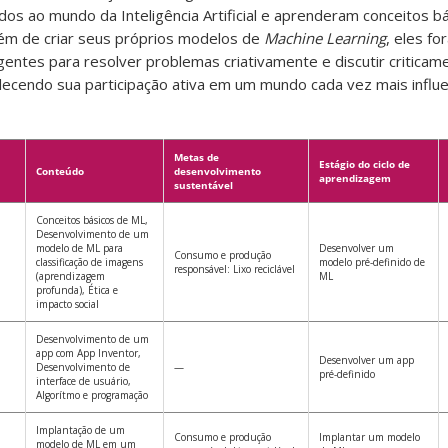
os ao mundo da Inteligência Artificial e aprenderam conceitos b
lém de criar seus próprios modelos de
Machine Learning
, eles f
igentes para resolver problemas criativamente e discutir critica
alecendo sua participação ativa em um mundo cada vez mais influ
Metas de
Estágio do ciclo de
Conteúdo
desenvolvimento
aprendizagem
sustentável
Conceitos básicos de ML,
Desenvolvimento de um
modelo de ML para
Desenvolver um
Consumo e produção
classificação de imagens
modelo pré-definido de
responsável: Lixo reciclável
(aprendizagem
ML
profunda), Ética e
impacto social
Desenvolvimento de um
app com App Inventor,
Desenvolver um app
Desenvolvimento de
—
pré-definido
interface de usuário,
Algorítmo e programação
Implantação de um
Consumo e produção
Implantar um modelo
modelo de ML em um