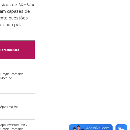
ásicos de
Machine
oram capazes de
mente questões
enciado pela
Ferramentas
Google Teachable
Machine
App Inventor
App Inventor/TMIC,
Google Teachable