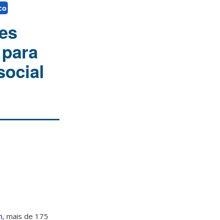
co
es
 para
social
h
, mais de 175