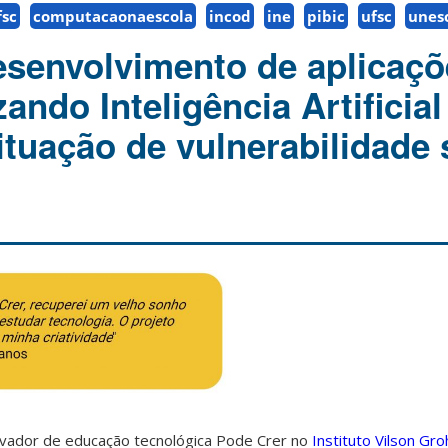
fsc
computacaonaescola
incod
ine
pibic
ufsc
unes
esenvolvimento de aplicaçõ
zando Inteligência Artificial
ituação de vulnerabilidade 
vador de educação tecnológica Pode Crer no
Instituto Vilson Gro