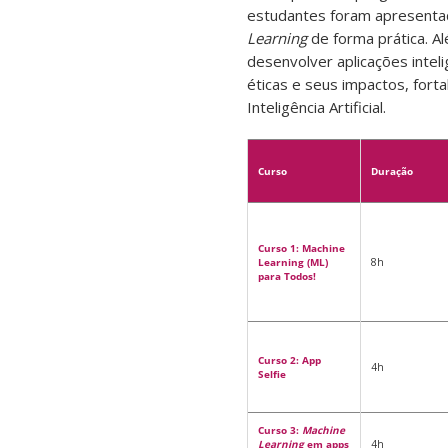
estudantes foram apresentad
Learning
de forma prática. A
desenvolver aplicações intel
éticas e seus impactos, fort
Inteligência Artificial.
Curso
Duração
Curso 1: Machine
Learning (ML)
8h
para Todos!
Curso 2: App
4h
Selfie
Curso 3:
Machine
Learning
em apps
4h