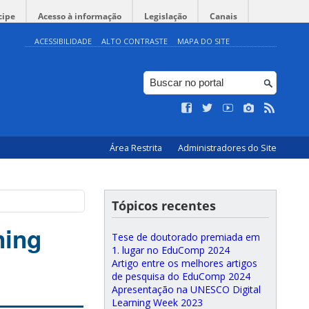
cipe
Acesso à informação
Legislação
Canais
ACESSIBILIDADE
ALTO CONTRASTE
MAPA DO SITE
Área Restrita
Administradores do Site
Tópicos recentes
ning
Tese de doutorado premiada em
1. lugar no EduComp 2024
Artigo entre os melhores artigos
de pesquisa do EduComp 2024
Apresentação na UNESCO Digital
Learning Week 2023