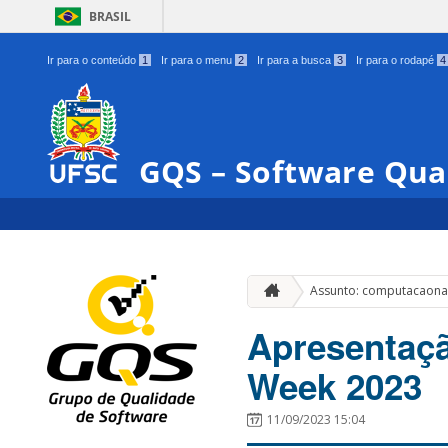
BRASIL
Ir para o conteúdo
1
Ir para o menu
2
Ir para a busca
3
Ir para o rodapé
4
GQS – Software Qua
Assunto: computacaona
Apresentaçã
Week 2023
11/09/2023 15:04