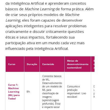
da Inteligência Artificial e aprenderam conceitos
básicos de
Machine Learning
de forma prática. Além
de criar seus próprios modelos de
Machine
Learning
, eles foram capazes de desenvolver
aplicações inteligentes para resolver problemas
criativamente e discutir criticamente questões
éticas e seus impactos, fortalecendo sua
participação ativa em um mundo cada vez mais
influenciado pela Inteligência Artificial.
Metas de
Estágio do
Curso
Duração
Conteúdo
desenvolvimento
ciclo de
sustentável
aprendizage
Conceitos básicos
de ML,
Desenvolvimento
Curso 1:
de um modelo de
Consumo e
Desenvolver
Machine
ML para
produção
um modelo
Learning
8h
classificação de
responsável: Lixo
pré-definido d
(ML) para
imagens
reciclável
ML
Todos!
(aprendizagem
profunda), Ética
e impacto social