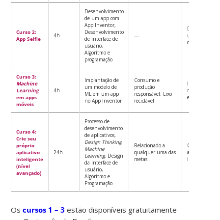
Desenvolvimento
de um app com
App Inventor,
Desenvolver
Curso 2:
Desenvolvimento
4h
—
um app pré-
App Selfie
de interface de
definido
usuário,
Algorítmo e
programação
Curso 3:
Implantação de
Consumo e
Machine
Implantar um
um modelo de
produção
Learning
4h
modelo de ML
ML em um app
responsável: Lixo
em apps
em um app
no App Inventor
reciclável
móveis
Processo de
desenvolvimento
Curso 4:
de aplicativos,
Crie seu
Design Thinking
,
próprio
Relacionado a
Criar um nov
Machine
aplicativo
24h
qualquer uma das
aplicativo
Learning
, Design
inteligente
metas
inteligente
da interface de
(nível
usuário,
avançado)
Algoritmo e
Programação
Os
cursos 1 – 3
estão disponíveis gratuitamente