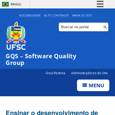
BRASIL
Simplifique!
ACESSIBILIDADE
ALTO CONTRASTE
MAPA DO SITE
Comunica BR
Participe
Acesso à informação
Legislação
GQS – Software Quality
Canais
Group
Área Restrita
Administradores do Site
MENU
Ensinar o desenvolvimento de