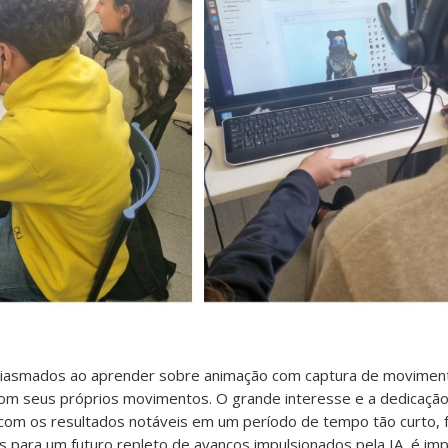
siasmados ao aprender sobre animação com captura de movimen
om seus próprios movimentos. O grande interesse e a dedicaçã
om os resultados notáveis em um período de tempo tão curto, 
 para um futuro repleto de avanços impulsionados pela IA, é imp