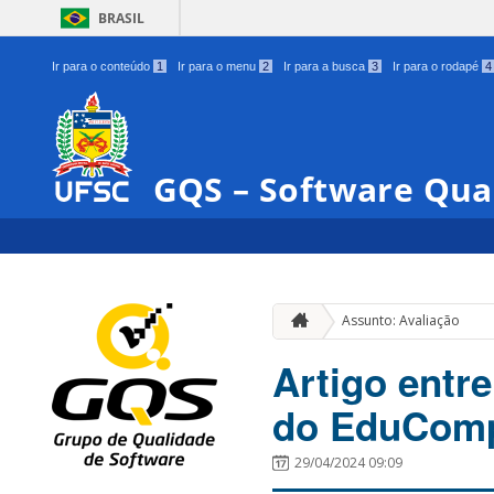
BRASIL
Ir para o conteúdo
1
Ir para o menu
2
Ir para a busca
3
Ir para o rodapé
4
GQS – Software Qua
Assunto: Avaliação
Artigo entr
do EduComp
29/04/2024 09:09