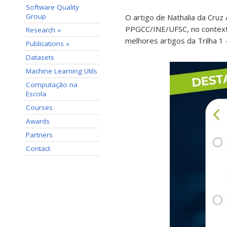
Software Quality
Group
O artigo de Nathalia da Cru
PPGCC/INE/UFSC, no context
Research »
melhores artigos da Trilha 
Publications »
Datasets
Machine Learning Utils
Computação na
Escola
Courses
Awards
Partners
Contact