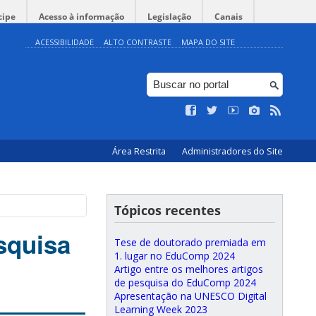
cipe
Acesso à informação
Legislação
Canais
ACESSIBILIDADE
ALTO CONTRASTE
MAPA DO SITE
Área Restrita
Administradores do Site
Tópicos recentes
squisa
Tese de doutorado premiada em
1. lugar no EduComp 2024
Artigo entre os melhores artigos
de pesquisa do EduComp 2024
Apresentação na UNESCO Digital
Learning Week 2023