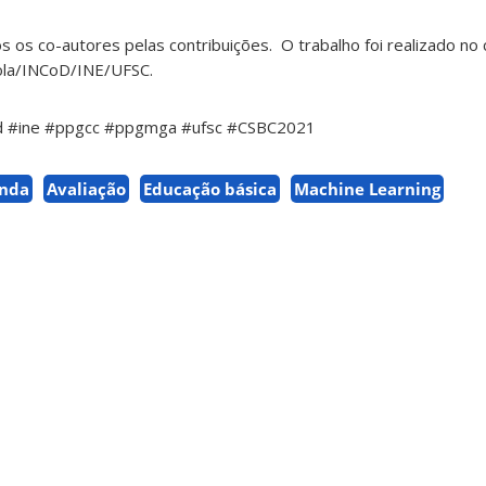
os co-autores pelas contribuições. O trabalho foi realizado no
cola/INCoD/INE/UFSC.
d #ine #ppgcc #ppgmga #ufsc #CSBC2021
unda
Avaliação
Educação básica
Machine Learning