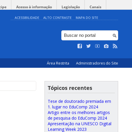
cipe
Acesso à informação
Legislação
Canais
ACESSIBILIDADE
ALTO CONTRASTE
MAPA DO SITE
Área Restrita
Administradores do Site
Tópicos recentes
Tese de doutorado premiada em
1. lugar no EduComp 2024
Artigo entre os melhores artigos
de pesquisa do EduComp 2024
Apresentação na UNESCO Digital
Learning Week 2023