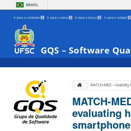
BRASIL
Ir para o conteúdo
1
Ir para o menu
2
Ir para a busca
3
Ir para o rodapé
4
GQS – Software Qua
MATCH-MED – Usability h
MATCH-MED –
evaluating h
smartphone