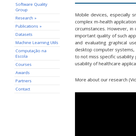
Software Quality
Group
Mobile devices, especially s
Research »
complex m-health application
Publications »
circumstances. However, in o
Datasets
important quality of such appl
and evaluating graphical use
Machine Learning Utils
desktop computer systems, t
Computação na
Escola
to not miss specific usabilit
usability of healthcare appli
Courses
Awards
More about our research (Vi
Partners
Contact