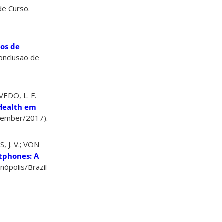
de Curso.
vos de
Conclusão de
EDO, L. F.
mHealth em
ovember/2017).
 J. V.; VON
rtphones: A
nópolis/Brazil