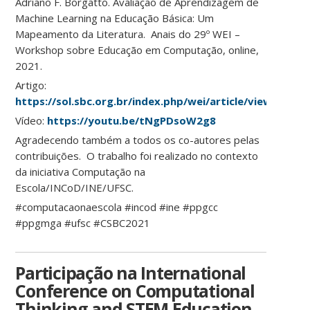
Adriano F. Borgatto. Avaliação de Aprendizagem de
Machine Learning na Educação Básica: Um
Mapeamento da Literatura. Anais do 29º WEI –
Workshop sobre Educação em Computação, online,
2021.
Artigo:
https://sol.sbc.org.br/index.php/wei/article/view/15919
Vídeo:
https://youtu.be/tNgPDsoW2g8
Agradecendo também a todos os co-autores pelas
contribuições. O trabalho foi realizado no contexto
da iniciativa Computação na
Escola/INCoD/INE/UFSC.
#computacaonaescola #incod #ine #ppgcc
#ppgmga #ufsc #CSBC2021
Participação na International
Conference on Computational
Thinking and STEM Education