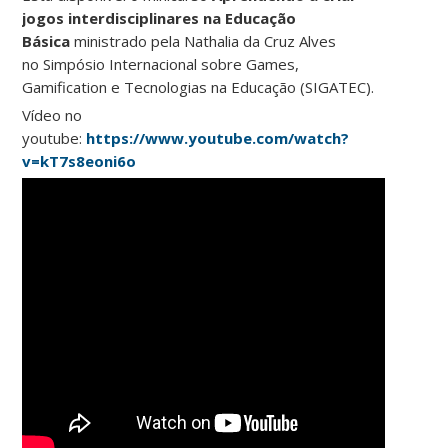
jogos interdisciplinares na Educação
Básica
ministrado pela Nathalia da Cruz Alves
no Simpósio Internacional sobre Games,
Gamification e Tecnologias na Educação (SIGATEC).
Vídeo no
youtube:
https://www.youtube.com/watch?
v=kT7s8eoni6o