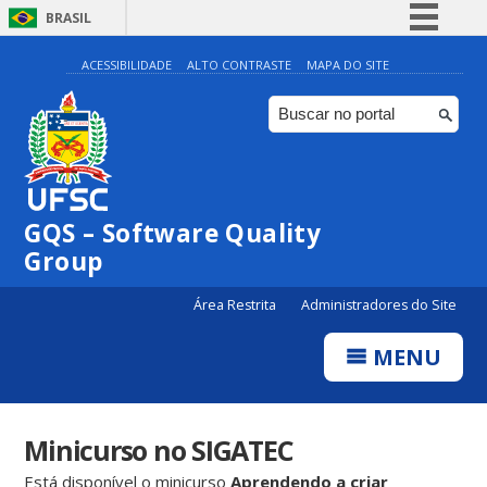
BRASIL
Simplifique!
ACESSIBILIDADE
ALTO CONTRASTE
MAPA DO SITE
Comunica BR
Participe
Acesso à informação
Legislação
GQS – Software Quality
Canais
Group
Área Restrita
Administradores do Site
MENU
Minicurso no SIGATEC
Está disponível o minicurso
Aprendendo a criar