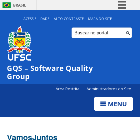
BRASIL
Simplifique!
ACESSIBILIDADE
ALTO CONTRASTE
MAPA DO SITE
Comunica BR
Participe
Acesso à informação
Legislação
GQS – Software Quality
Canais
Group
Área Restrita
Administradores do Site
MENU
VamosJuntos