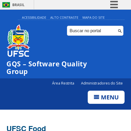
BRASIL
Simplifique!
ACESSIBILIDADE
ALTO CONTRASTE
MAPA DO SITE
Comunica BR
Participe
Acesso à informação
Legislação
GQS – Software Quality
Canais
Group
Área Restrita
Administradores do Site
MENU
UFSC Food