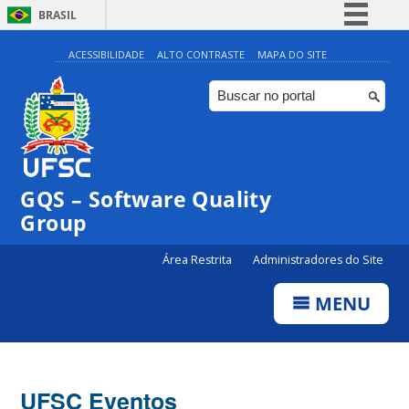
BRASIL
Simplifique!
ACESSIBILIDADE
ALTO CONTRASTE
MAPA DO SITE
Comunica BR
Participe
Acesso à informação
Legislação
GQS – Software Quality
Canais
Group
Área Restrita
Administradores do Site
MENU
UFSC Eventos