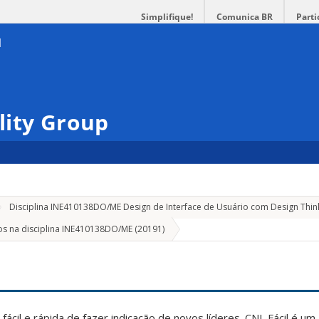
Simplifique!
Comunica BR
Parti
lity Group
Disciplina INE410138DO/ME Design de Interface de Usuário com Design Thi
os na disciplina INE410138DO/ME (20191)
CNL Fácil
fácil e rápida de fazer indicação de novos líderes. CNL Fácil é um 