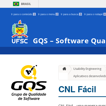
BRASIL
Ir para o conteúdo
1
Ir para o menu
2
Ir para a busca
3
Ir para o rodapé
4
GQS – Software Qua
Usability Engineering
Aplicativos desenvolvid
CNL Fácil
CNL Fácil – uma maneira mais 