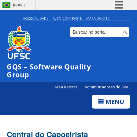
BRASIL
Simplifique!
ACESSIBILIDADE
ALTO CONTRASTE
MAPA DO SITE
Comunica BR
Participe
Acesso à informação
Legislação
GQS – Software Quality
Canais
Group
Área Restrita
Administradores do Site
MENU
Central do Capoeirista