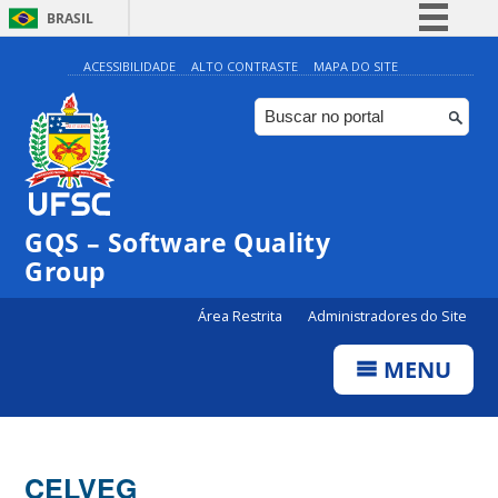
BRASIL
Simplifique!
ACESSIBILIDADE
ALTO CONTRASTE
MAPA DO SITE
Comunica BR
Participe
Acesso à informação
Legislação
GQS – Software Quality
Canais
Group
Área Restrita
Administradores do Site
MENU
CELVEG