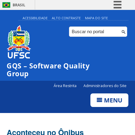
BRASIL
Simplifique!
ACESSIBILIDADE
ALTO CONTRASTE
MAPA DO SITE
Comunica BR
Participe
Acesso à informação
Legislação
GQS – Software Quality
Canais
Group
Área Restrita
Administradores do Site
MENU
Aconteceu no Ônibus