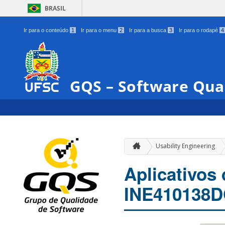
BRASIL
Ir para o conteúdo
1
Ir para o menu
2
Ir para a busca
3
Ir para o rodapé
4
GQS – Software Qua
Usability Engineering
Aplicativos 
INE410138D