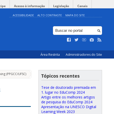
cipe
Acesso à informação
Legislação
Canais
ACESSIBILIDADE
ALTO CONTRASTE
MAPA DO SITE
Área Restrita
Administradores do Site
nking (PPGCC/UFSC)
Aplicativos desenvolvidos na disciplina INE410138DO/
Tópicos recentes
a
Tese de doutorado premiada em
1. lugar no EduComp 2024
Artigo entre os melhores artigos
de pesquisa do EduComp 2024
Apresentação na UNESCO Digital
Learning Week 2023