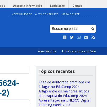
cipe
Acesso à informação
Legislação
Canais
ACESSIBILIDADE
ALTO CONTRASTE
MAPA DO SITE
Área Restrita
Administradores do Site
Tópicos recentes
5624-
Tese de doutorado premiada em
1. lugar no EduComp 2024
-2)
Artigo entre os melhores artigos
de pesquisa do EduComp 2024
Apresentação na UNESCO Digital
Learning Week 2023