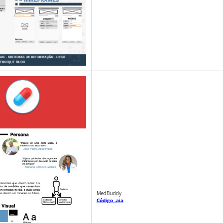
MedBuddy
Código .aia