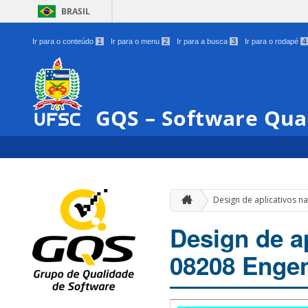
BRASIL
Ir para o conteúdo
1
Ir para o menu
2
Ir para a busca
3
Ir para o rodapé
4
GQS – Software Qua
Design de aplicativos n
Design de ap
08208 Engen