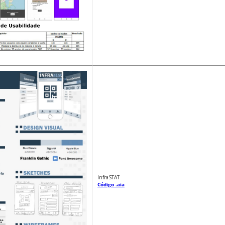
InfraSTAT
Código .aia